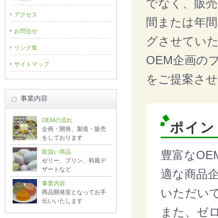
でなく、販売
アクセス
間または年
お問合せ
グさせてい
リンク集
OEM企画の
サイトマップ
をご提案さ
事業内容
OEMの流れ
ポイン
企画・開発、製造・販売
をしております
豊富なO
取扱い商品
ゼリー、プリン、和風デ
ザートなど
適な商品
事業内容
いただい
商品開発室となってお手
伝いいたします
また、ゼ